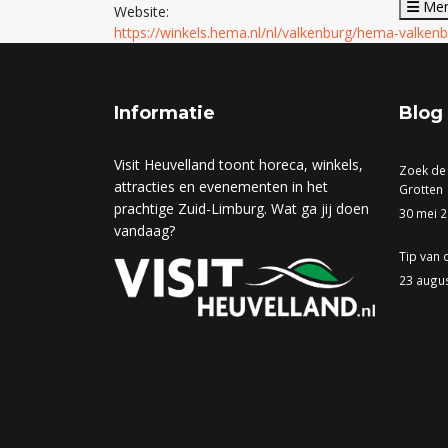
Me
Website:
https://winkels.hema.nl/nl/valkenburg/hema-valken
Informatie
Blog
Visit Heuvelland toont horeca, winkels,
Zoek de
attracties en evenementen in het
Grotten
prachtige Zuid-Limburg. Wat ga jij doen
30 mei 
vandaag?
Tip van 
23 augu