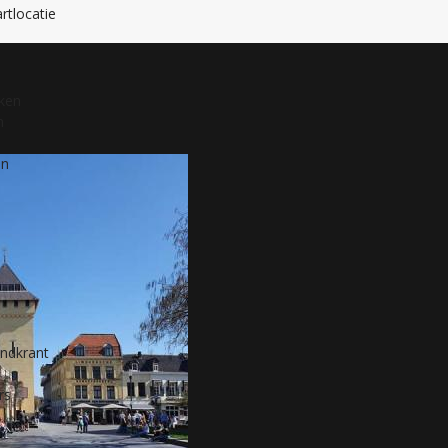
rtlocatie
nken
n
en
andkrant
rs