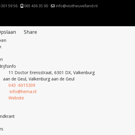
-301 59 56
065 436 35 00
info@visitheuvelland.nl
pslaan
Share
nken
n
en
rijfsinfo
11 Doctor Erensstraat, 6301 DX, Valkenburg
aan de Geul, Valkenburg aan de Geul
043 -6015309
info@hema.nl
Website
andkrant
rs