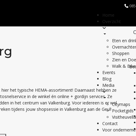
085
Home
Overzicht
O
Eten en dri
rg
Overnachte
Shoppen
Zien en Do
Walk & Bike
Bed
Events
Blog
Media
t hier het typische HEMA-assortiment! Daarnaast hebben ze
osnelservice in de winkel én online + gordijn services. Ze
dden in het centrum van Valkenburg. Voor iedereen is er wel
Citymaps
tbreken tijdens jouw shopsessie in Valkenburg aan de Geul!
Pocketgids
Visitheuvell
Contact
Voor onderneme