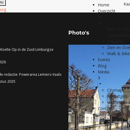
nu
Kaa
Home
burg
Overzicht
Eten en dri
Photo's
Overnachte
Shoppen
Zien en Do
 Koelte Op in de Zuid-Limburgse
Walk & Bike
Events
2026
Blog
Media
de redactie: Powerarea Lemiers-Vaals
stus 2025
Citymaps
Pocketgids
Visitheuvell
Contact
Voor onderneme