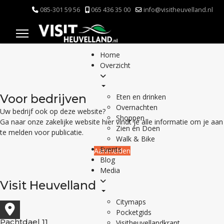
085-301 59 56
065 436 35 00
info@visitheuvelland.nl
Home
Overzicht
Voor bedrijven
Eten en drinken
Overnachten
Uw bedrijf ook op deze website?
Shoppen
Ga naar onze zakelijke website hier vindt je alle informatie om je aan
Zien en Doen
te melden voor publicatie.
Walk & Bike
Events
Aanmelden
Blog
Media
Visit Heuvelland
Citymaps
Pocketgids
Pachtdael 11
Visitheuvellandkrant