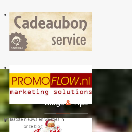
Blogs
&
Tips
Het laatste nieuws en weetjes in
onze blog