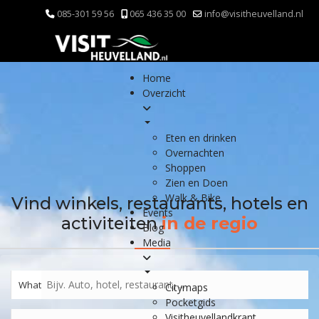
085-301 59 56
065 436 35 00
info@visitheuvelland.nl
Home
Overzicht
Eten en drinken
Overnachten
Shoppen
Zien en Doen
Walk & Bike
Vind winkels, restaurants, hotels en
Events
activiteiten
in de regio
Blog
Media
What
Citymaps
Pocketgids
Visitheuvellandkrant