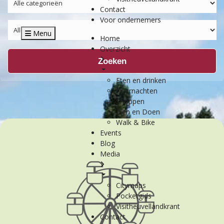
Contact
Voor ondernemers
Menu
Home
Overzicht
Zoeken
Eten en drinken
Overnachten
Shoppen
Zien en Doen
Walk & Bike
Events
Blog
Media
Citymaps
Pocketgids
Visitheuvellandkrant
Contact