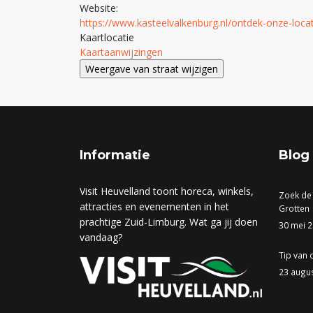
Website:
https://www.kasteelvalkenburg.nl/ontdek-onze-locat
Kaartlocatie
Kaartaanwijzingen
Informatie
Blog
Visit Heuvelland toont horeca, winkels,
Zoek de
attracties en evenementen in het
Grotten
prachtige Zuid-Limburg. Wat ga jij doen
30 mei 
vandaag?
Tip van 
23 augu