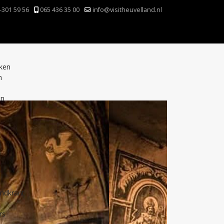
-301 59 56
065 436 35 00
info@visitheuvelland.nl
nken
n
en
andkrant
rs