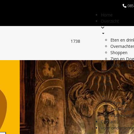
085
Home
Overzicht
Eten en dri
1738
Overnachte
Shoppen
Zien en Do
Walk & Bike
Events
Blog
Media
Citymaps
Pocketgids
Visitheuvell
Contact
Voor onderneme