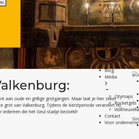
nu
Home
Overzicht
Eten en dri
Overnachte
Shoppen
Zien en Do
Walk & Bike
Events
Blog
Media
Valkenburg:
Citymaps
nt aan oude en grillige grotgangen. Maar laat je hier zeker
Pocketgids
te grot van Valkenburg. Tijdens de Kerstperiode verandert hij
Visitheuvell
r iedereen die het Geul stadje bezoekt!
Contact
Soc
Voor onderneme