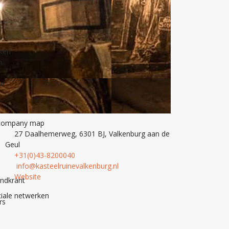
nken
n
en
27 Daalhemerweg, 6301 BJ, Valkenburg aan de
Geul
+31(0)43-8200040
info@kasteelruinevalkenburg.nl
Website
andkrant
iale netwerken
rs