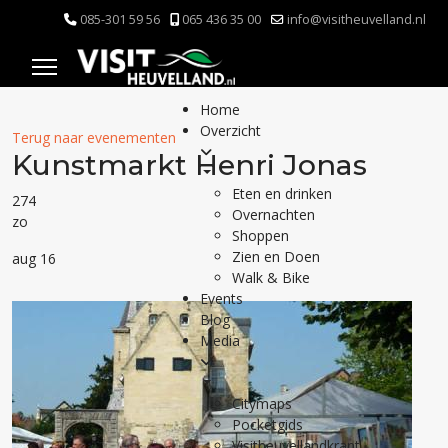
085-301 59 56
065 436 35 00
info@visitheuvelland.nl
Home
Overzicht
Terug naar evenementen
Kunstmarkt Henri Jonas
Eten en drinken
274
Overnachten
zo
Shoppen
Zien en Doen
aug 16
Walk & Bike
Events
Blog
Media
Citymaps
Pocketgids
Visitheuvellandkrant