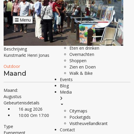
Contact
Voor ondernemers
Menu
Home
Overzicht
Eten en drinken
Beschrijving
Overnachten
Kunstmarkt Henri Jonas
Shoppen
Outdoor
Zien en Doen
Maand
Walk & Bike
Events
Blog
Maand:
Media
Augustus
Gebeurtenisdetails
16 aug 2026
Citymaps
10:00 Om 17:00
Pocketgids
Visitheuvellandkrant
Type
Contact
Evenement