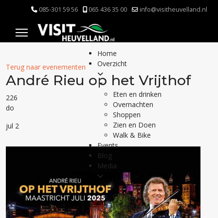
085-301 59 56
065 436 35 00
info@visitheuvelland.nl
Home
Overzicht
Terug naar evenementen
André Rieu op het Vrijthof
Eten en drinken
226
Overnachten
do
Shoppen
Zien en Doen
jul 2
Walk & Bike
Events
Blog
Media
Citymaps
Pocketgids
Visitheuvellandkrant