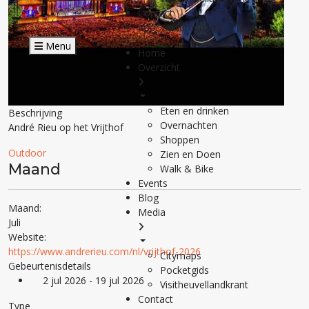
Contact
Voor ondernemers
Menu
Home
Overzicht
Eten en drinken
Beschrijving
Overnachten
André Rieu op het Vrijthof
Shoppen
Outdoor
Zien en Doen
Maand
Walk & Bike
Events
Blog
Maand:
Media
Juli
Website:
https://www.andrerieu.com/nl/vrijthof-2026
Citymaps
Gebeurtenisdetails
Pocketgids
2 jul 2026 - 19 jul 2026
Visitheuvellandkrant
Contact
Type