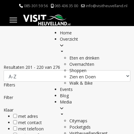
085-301 59 56
065 436 35 00
info@visitheuvelland.nl
Home
Overzicht
Eten en drinken
Overnachten
Resultaten
201
-
220
van
276
Shoppen
Zien en Doen
Walk & Bike
Filters
Events
Blog
Filter
Media
Klaar
met adres
Citymaps
met contact
Pocketgids
met telefoon
Visitheuvellandkrant