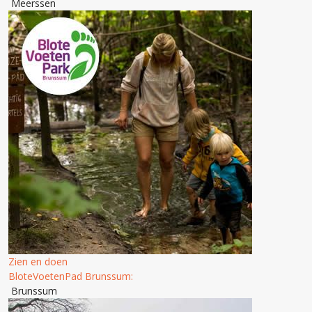
Meerssen
Zien en doen
BloteVoetenPad Brunssum:
Brunssum