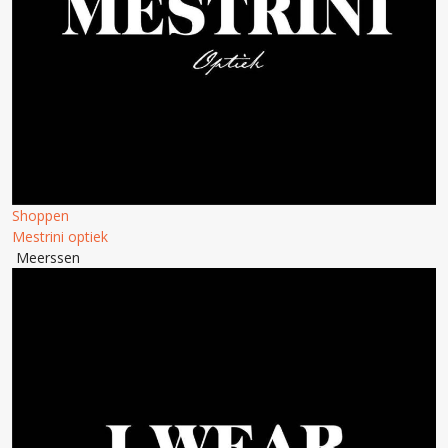
Shoppen
Mestrini optiek
Meerssen