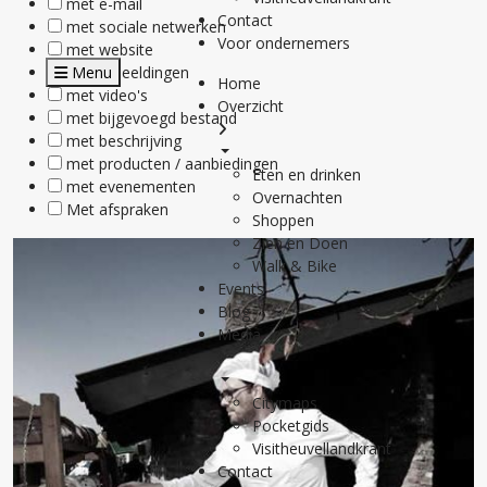
met e-mail
Contact
met sociale netwerken
Voor ondernemers
met website
Menu
met afbeeldingen
Home
met video's
Overzicht
met bijgevoegd bestand
met beschrijving
met producten / aanbiedingen
Eten en drinken
met evenementen
Overnachten
Met afspraken
Shoppen
Zien en Doen
Walk & Bike
Events
Blog
Media
Citymaps
Pocketgids
Visitheuvellandkrant
Contact