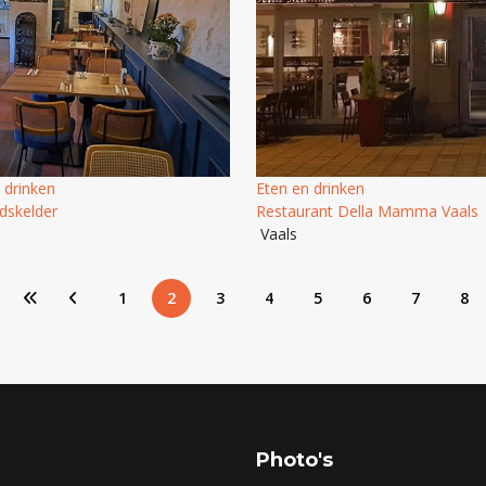
 drinken
Eten en drinken
dskelder
Restaurant Della Mamma Vaals
Vaals
1
2
3
4
5
6
7
8
Photo's