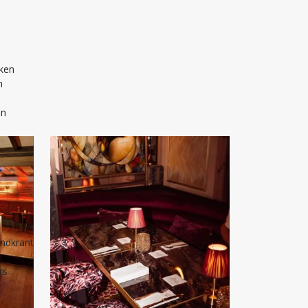
nken
n
en
andkrant
rs