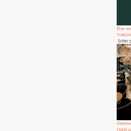
Eten en
Trattor
Schin 
Overna
Hotel v