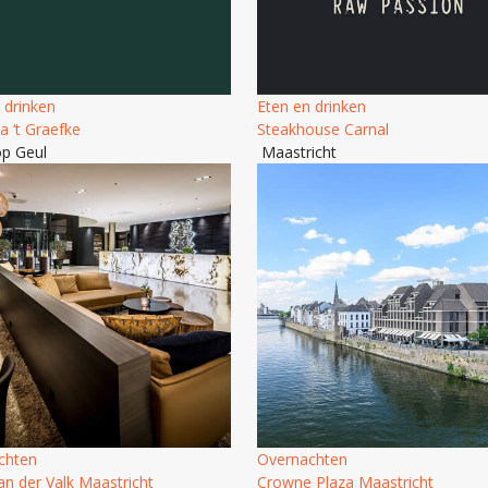
 drinken
Eten en drinken
ia ‘t Graefke
Steakhouse Carnal
op Geul
Maastricht
chten
Overnachten
an der Valk Maastricht
Crowne Plaza Maastricht