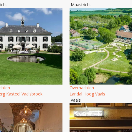
icht
Maastricht
chten
Overnachten
erg Kasteel Vaalsbroek
Landal Hoog Vaals
Vaals