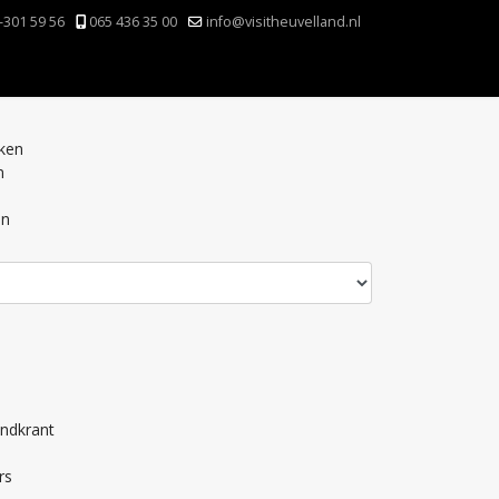
-301 59 56
065 436 35 00
info@visitheuvelland.nl
nken
n
en
andkrant
rs