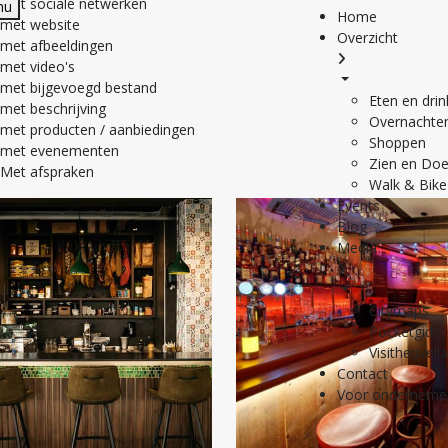
met sociale netwerken
nu
Home
met website
Overzicht
met afbeeldingen
met video's
met bijgevoegd bestand
Eten en dri
met beschrijving
Overnachte
met producten / aanbiedingen
Shoppen
met evenementen
Zien en Do
Met afspraken
Walk & Bike
Events
Blog
Media
Citymaps
Pocketgids
Visitheuvell
Contact
Voor onderneme