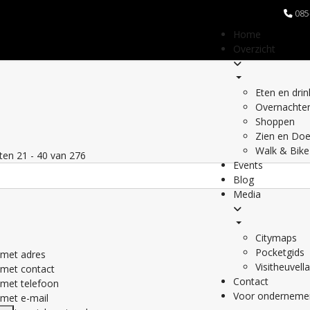
085
Home
Overzicht
Eten en dri
Overnachte
Shoppen
Zien en Do
Walk & Bike
aten
21
-
40
van
276
Events
Blog
Media
Citymaps
Pocketgids
met adres
Visitheuvell
met contact
Contact
met telefoon
Voor onderneme
met e-mail