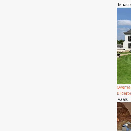
Maastr
Overna
Bilderb
Vaals