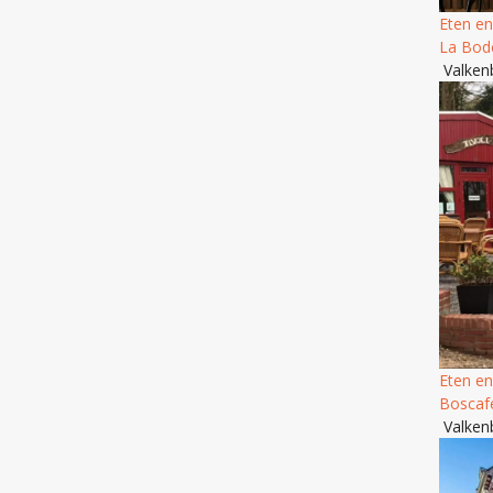
Eten en
La Bod
Valken
Eten en
Boscafe
Valken