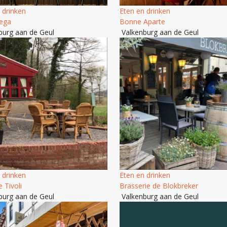
 drinken
Eten en drinken
ega
Bonne Aparte
burg aan de Geul
Valkenburg aan de Geul
 drinken
Eten en drinken
 Tivoli
Brasserie de Blokbreker
burg aan de Geul
Valkenburg aan de Geul